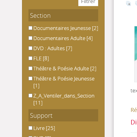
Section
Documentaires Jeunesse
Documentaires Jeunesse
[2]
Documentaires Adulte
Documentaires Adulte
[4]
DVD : Adultes
DVD : Adultes
[7]
FLE
FLE
[8]
Théâtre & Poésie Adulte
Théâtre & Poésie Adulte
[2]
Théâtre & Poésie Jeunesse
Théâtre & Poésie Jeunesse
[1]
te
Z_A_Ventiler_dans_Section
Z_A_Ventiler_dans_Section
[11]
Ré
Support
Di
Livre
Livre
[25]