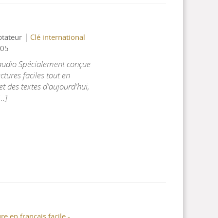
|
ptateur
Clé international
05
 audio Spécialement conçue
ctures faciles tout en
t des textes d'aujourd'hui,
..]
re en français facile -