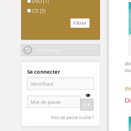
DVD
DVD
[7]
CD
CD
[3]
Historique
do
ou
Se connecter
Ré
Di
Mot de passe oublié ?