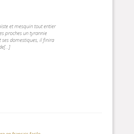
ïste et mesquin tout entier
ses proches un tyrannie
 ses domestiques, il finira
[...]
re en français facile -