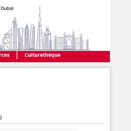
AF DUBAI
MEDIATHÈQUE
rces
Culturethèque
)