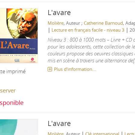
L'avare
Molière
, Auteur ;
Catherine Barnoud
, Ada
|
|
Lecture en français facile - niveau 3
20
Niveau 3 : 800 à 1000 mots – Livre + CD
pour les adolescents, cette collection de le
couleurs propose des oeuvres classiques e
mis en scène à travers une alternance de[.
Plus d'information...
xte imprimé
server
sponible
L'avare
|
|
Molière
, Auteur
Clé international
Lectu