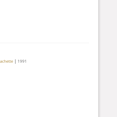
|
achette
1991