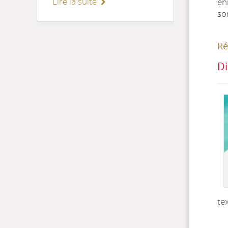
Lire la suite
en
so
Ré
Di
te