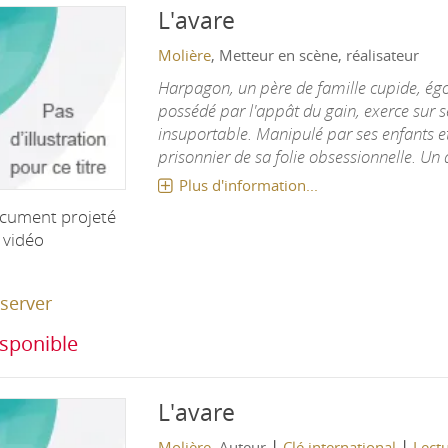
L'avare
Molière
, Metteur en scène, réalisateur
Harpagon, un père de famille cupide, égo
possédé par l'appât du gain, exerce sur 
insuportable. Manipulé par ses enfants et
prisonnier de sa folie obsessionnelle. Un de
Plus d'information...
cument projeté
 vidéo
server
sponible
L'avare
|
|
Molière
, Auteur
Clé international
Lectu