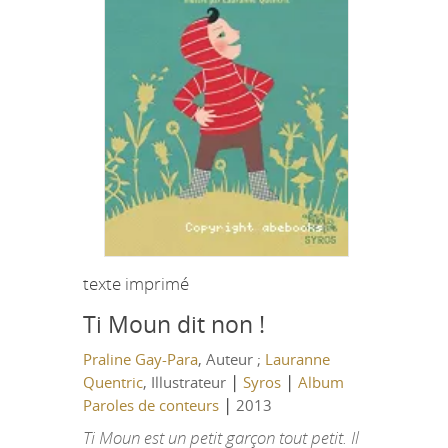
texte imprimé
Ti Moun dit non !
Praline Gay-Para
, Auteur ;
Lauranne
|
|
Quentric
, Illustrateur
Syros
Album
|
Paroles de conteurs
2013
Ti Moun est un petit garçon tout petit. Il