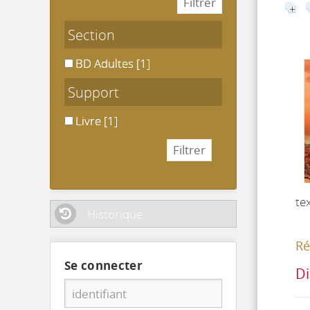
Section
BD Adultes
BD Adultes
[1]
Support
Livre
Livre
[1]
te
Historique
Ré
Se connecter
Di