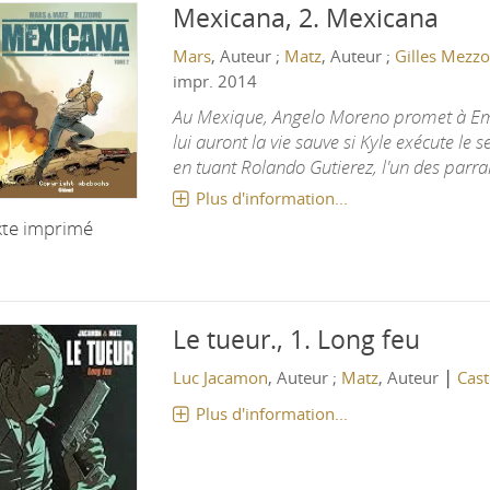
Mexicana, 2.
Mexicana
Mars
, Auteur ;
Matz
, Auteur ;
Gilles Mezz
impr. 2014
Au Mexique, Angelo Moreno promet à Emm
lui auront la vie sauve si Kyle exécute le 
en tuant Rolando Gutierez, l'un des parra
Plus d'information...
xte imprimé
Le tueur., 1.
Long feu
|
Luc Jacamon
, Auteur ;
Matz
, Auteur
Cas
Plus d'information...