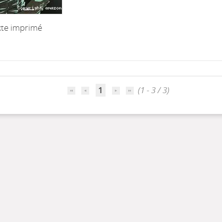
xte imprimé
1
(1 - 3 / 3)