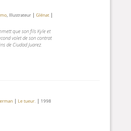
|
|
omo
, Illustrateur
Glénat
ett que son fils Kyle et
second volet de son contrat
ins de Ciudad Juarez.
|
|
terman
Le tueur.
1998