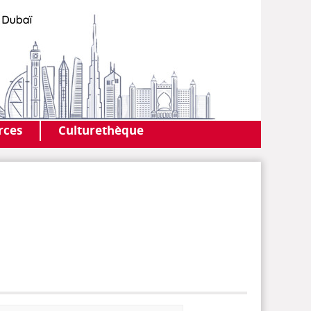
AF DUBAI
MEDIATHÈQUE
rces
Culturethèque