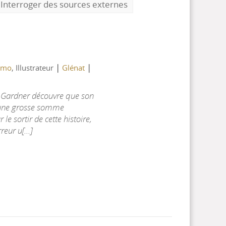
Interroger des sources externes
|
|
omo
, Illustrateur
Glénat
t Gardner découvre que son
e une grosse somme
le sortir de cette histoire,
eur u[...]